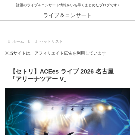
話題のライブ＆コンサート情報をいち早くまとめたブログです♪
ライブ＆コンサート
ホーム
セットリスト
※当サイトは、アフィリエイト広告を利用しています
【セトリ】ACEes ライブ 2026 名古屋
「アリーナツアー V」