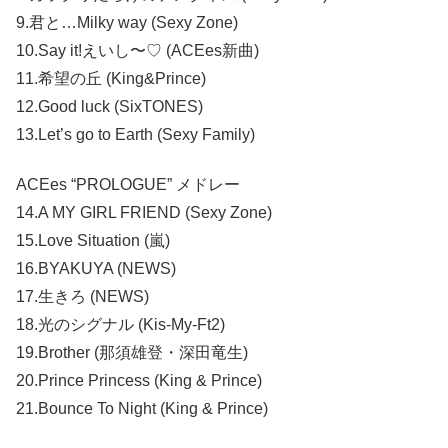
9.君と…Milky way (Sexy Zone)
10.Say it!えいし〜♡ (ACEes新曲)
11.希望の丘 (King&Prince)
12.Good luck (SixTONES)
13.Let’s go to Earth (Sexy Family)
ACEes “PROLOGUE” メドレー
14.A MY GIRL FRIEND (Sexy Zone)
15.Love Situation (嵐)
16.BYAKUYA (NEWS)
17.生きろ (NEWS)
18.光のシグナル (Kis-My-Ft2)
19.Brother (那須雄登・深田竜生)
20.Prince Princess (King & Prince)
21.Bounce To Night (King & Prince)