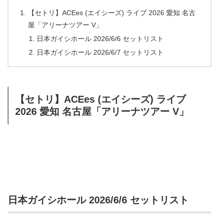
【セトリ】ACEes (エイシーズ) ライブ 2026 愛知 名古
屋「アリーナツアー V」
日本ガイシホール 2026/6/6 セットリスト
日本ガイシホール 2026/6/7 セットリスト
【セトリ】ACEes (エイシーズ) ライブ
2026 愛知 名古屋「アリーナツアー V」
日本ガイシホール 2026/6/6 セットリスト