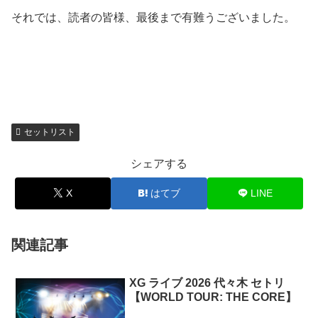
それでは、読者の皆様、最後まで有難うございました。
セットリスト
シェアする
X
はてブ
LINE
関連記事
XG ライブ 2026 代々木 セトリ
【WORLD TOUR: THE CORE】