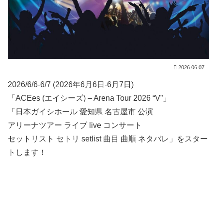
2026.06.07
2026/6/6-6/7 (2026年6月6日-6月7日)
「ACEes (エイシーズ) – Arena Tour 2026 “V”」
「日本ガイシホール 愛知県 名古屋市 公演
アリーナツアー ライブ live コンサート
セットリスト セトリ setlist 曲目 曲順 ネタバレ」をスター
トします！