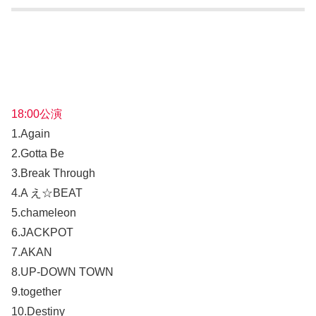
18:00公演
1.Again
2.Gotta Be
3.Break Through
4.A え☆BEAT
5.chameleon
6.JACKPOT
7.AKAN
8.UP-DOWN TOWN
9.together
10.Destiny