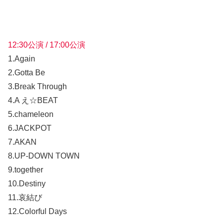
12:30公演 / 17:00公演
1.Again
2.Gotta Be
3.Break Through
4.A え☆BEAT
5.chameleon
6.JACKPOT
7.AKAN
8.UP-DOWN TOWN
9.together
10.Destiny
11.哀結び
12.Colorful Days