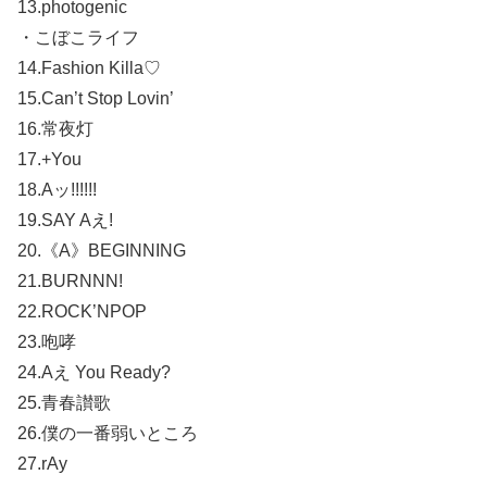
13.photogenic
・こぼこライフ
14.Fashion Killa♡
15.Can’t Stop Lovin’
16.常夜灯
17.+You
18.Aッ!!!!!!
19.SAY Aえ!
20.《A》BEGINNING
21.BURNNN!
22.ROCK’NPOP
23.咆哮
24.Aえ You Ready?
25.青春讃歌
26.僕の一番弱いところ
27.rAy