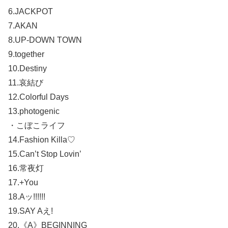
6.JACKPOT
7.AKAN
8.UP-DOWN TOWN
9.together
10.Destiny
11.哀結び
12.Colorful Days
13.photogenic
・こぼこライフ
14.Fashion Killa♡
15.Can’t Stop Lovin’
16.常夜灯
17.+You
18.Aッ!!!!!!
19.SAY Aえ!
20.《A》BEGINNING