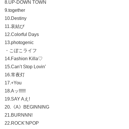
8.UP-DOWN TOWN
9.together
10.Destiny
11.哀結び
12.Colorful Days
13.photogenic
・こぼこライフ
14.Fashion Killa♡
15.Can’t Stop Lovin’
16.常夜灯
17.+You
18.Aッ!!!!!!
19.SAY Aえ!
20.《A》BEGINNING
21.BURNNN!
22.ROCK’NPOP