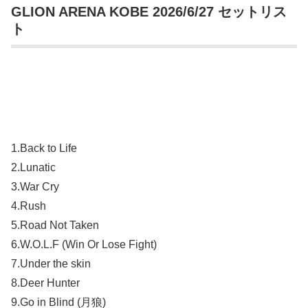
GLION ARENA KOBE 2026/6/27 セットリス
ト
1.Back to Life
2.Lunatic
3.War Cry
4.Rush
5.Road Not Taken
6.W.O.L.F (Win Or Lose Fight)
7.Under the skin
8.Deer Hunter
9.Go in Blind (月狼)