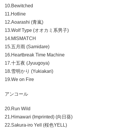
10.Bewitched
11.Hotline
12.Aoarashi (青嵐)
13.Wolf Type (オオカミ系男子)
14.MISMATCH
15.五月雨 (Samidare)
16.Heartbreak Time Machine
17.十五夜 (Jyuugoya)
18.雪明かり (Yukiakari)
19.We on Fire
アンコール
20.Run Wild
21.Himawari (Imprinted) (向日葵)
22.Sakura-iro Yell (桜色YELL)