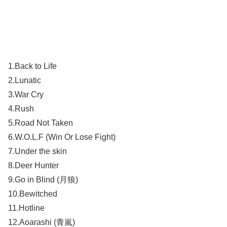
1.Back to Life
2.Lunatic
3.War Cry
4.Rush
5.Road Not Taken
6.W.O.L.F (Win Or Lose Fight)
7.Under the skin
8.Deer Hunter
9.Go in Blind (月狼)
10.Bewitched
11.Hotline
12.Aoarashi (青嵐)