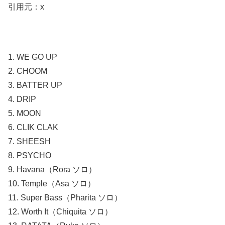
引用元：x
1. WE GO UP
2. CHOOM
3. BATTER UP
4. DRIP
5. MOON
6. CLIK CLAK
7. SHEESH
8. PSYCHO
9. Havana（Rora ソロ）
10. Temple（Asa ソロ）
11. Super Bass（Pharita ソロ）
12. Worth It（Chiquita ソロ）