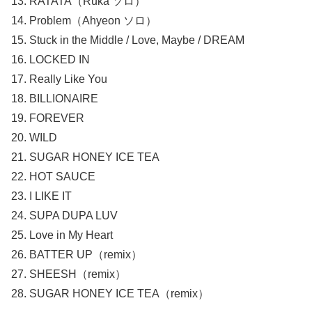
13. RATATA（Ruka ソロ）
14. Problem（Ahyeon ソロ）
15. Stuck in the Middle / Love, Maybe / DREAM
16. LOCKED IN
17. Really Like You
18. BILLIONAIRE
19. FOREVER
20. WILD
21. SUGAR HONEY ICE TEA
22. HOT SAUCE
23. I LIKE IT
24. SUPA DUPA LUV
25. Love in My Heart
26. BATTER UP（remix）
27. SHEESH（remix）
28. SUGAR HONEY ICE TEA（remix）