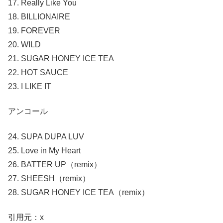
17. Really Like You
18. BILLIONAIRE
19. FOREVER
20. WILD
21. SUGAR HONEY ICE TEA
22. HOT SAUCE
23. I LIKE IT
アンコール
24. SUPA DUPA LUV
25. Love in My Heart
26. BATTER UP（remix）
27. SHEESH（remix）
28. SUGAR HONEY ICE TEA（remix）
引用元：x