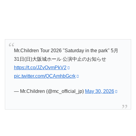
Mr.Children Tour 2026 "Saturday in the park" 5月
31日(日)大阪城ホール 公演中止のお知らせ
https://t.co/JZvOvmPkV2
pic.twitter.com/QCAmhbGcrk
— Mr.Children (@mc_official_jp)
May 30, 2026