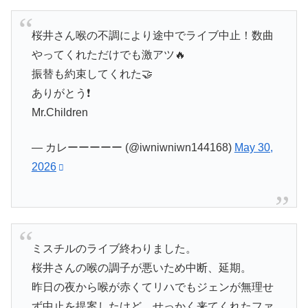
桜井さん喉の不調により途中でライブ中止！数曲
やってくれただけでも激アツ🔥
振替も約束してくれた🤝
ありがとう❗️
Mr.Children
— カレーーーーー (@iwniwniwn144168)
May 30,
2026
ミスチルのライブ終わりました。
桜井さんの喉の調子が悪いため中断、延期。
昨日の夜から喉が赤くてリハでもジェンが無理せ
ず中止を提案したけど、せっかく来てくれたファ