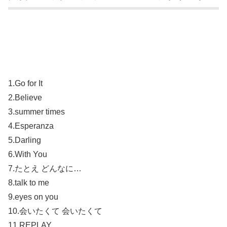
1.Go for It
2.Believe
3.summer times
4.Esperanza
5.Darling
6.With You
7.たとえ どんなに…
8.talk to me
9.eyes on you
10.会いたくて 会いたくて
11.REPLAY