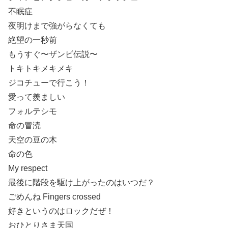
不眠症
夜明けまで強がらなくても
絶望の一秒前
もうすぐ〜ザンビ伝説〜
トキトキメキメキ
ジコチューで行こう！
愛って羨ましい
フォルテシモ
命の冒涜
天空の豆の木
命の色
My respect
最後に階段を駆け上がったのはいつだ？
ごめんね Fingers crossed
好きというのはロックだぜ！
おひとりさま天国