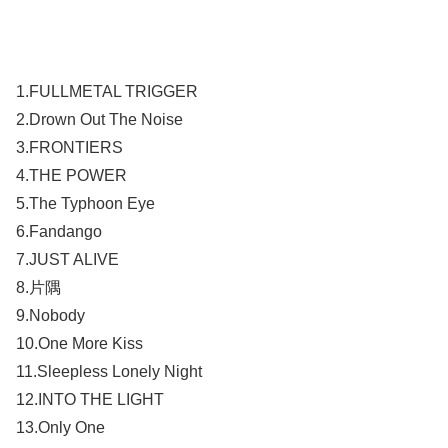
1.FULLMETAL TRIGGER
2.Drown Out The Noise
3.FRONTIERS
4.THE POWER
5.The Typhoon Eye
6.Fandango
7.JUST ALIVE
8.片隅
9.Nobody
10.One More Kiss
11.Sleepless Lonely Night
12.INTO THE LIGHT
13.Only One