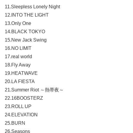
11.Sleepless Lonely Night
12.INTO THE LIGHT
13.Only One
14.BLACK TOKYO
15.New Jack Swing
16.NO LIMIT
17.real world
18.Fly Away
19.HEATWAVE
20.LA FIESTA
21.Summer Riot ～熱帯夜～
22.16BOOSTERZ
23.ROLL UP
24.ELEVATION
25.BURN
26.Seasons