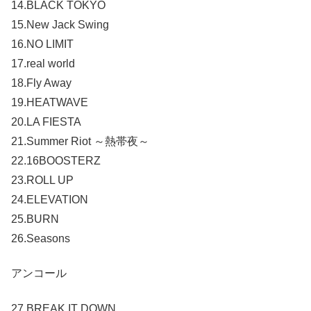
14.BLACK TOKYO
15.New Jack Swing
16.NO LIMIT
17.real world
18.Fly Away
19.HEATWAVE
20.LA FIESTA
21.Summer Riot ～熱帯夜～
22.16BOOSTERZ
23.ROLL UP
24.ELEVATION
25.BURN
26.Seasons
アンコール
27.BREAK IT DOWN