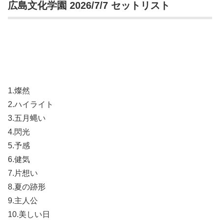
広島文化学園 2026/7/7 セットリスト
1.燦然
2.ハイライト
3.五月蝿い
4.閃光
5.予感
6.健気
7.片想い
8.夏の跡形
9.主人公
10.美しい日