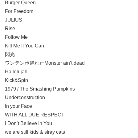
Burger Queen
For Freedom
JULIUS
Rise
Follow Me
Kill Me If You Can
閃光
ワンテンポ遅れたMonster ain’t dead
Hallelujah
Kick&Spin
1979 / The Smashing Pumpkins
Underconstruction
In your Face
WITH ALL DUE RESPECT
I Don’t Believe In You
we are still kids & stray cats