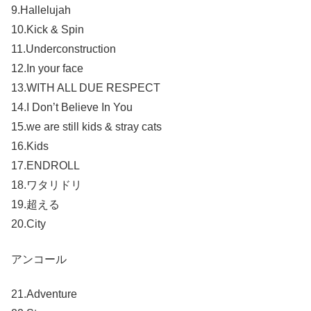
9.Hallelujah
10.Kick & Spin
11.Underconstruction
12.In your face
13.WITH ALL DUE RESPECT
14.I Don’t Believe In You
15.we are still kids & stray cats
16.Kids
17.ENDROLL
18.ワタリドリ
19.超える
20.City
アンコール
21.Adventure