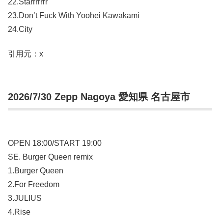
22.Starrrrrrr
23.Don’t Fuck With Yoohei Kawakami
24.City
引用元：x
2026/7/30 Zepp Nagoya 愛知県 名古屋市
OPEN 18:00/START 19:00
SE. Burger Queen remix
1.Burger Queen
2.For Freedom
3.JULIUS
4.Rise