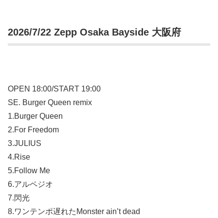
2026/7/22 Zepp Osaka Bayside 大阪府
OPEN 18:00/START 19:00
SE. Burger Queen remix
1.Burger Queen
2.For Freedom
3.JULIUS
4.Rise
5.Follow Me
6.アルペジオ
7.閃光
8.ワンテンポ遅れたMonster ain’t dead