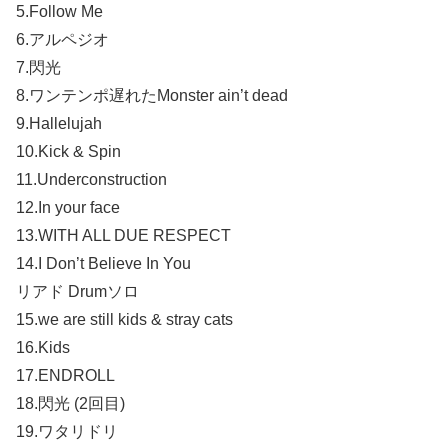
5.Follow Me
6.アルペジオ
7.閃光
8.ワンテンポ遅れたMonster ain’t dead
9.Hallelujah
10.Kick & Spin
11.Underconstruction
12.In your face
13.WITH ALL DUE RESPECT
14.I Don’t Believe In You
リアド Drumソロ
15.we are still kids & stray cats
16.Kids
17.ENDROLL
18.閃光 (2回目)
19.ワタリドリ