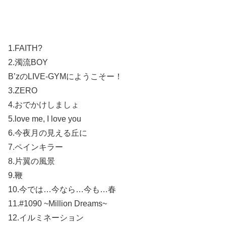
1.FAITH?
2.濁流BOY
B’zのLIVE-GYMにようこそー！
3.ZERO
4.おでかけしましょ
5.love me, I love you
6.今夜月の見える丘に
7.ペインキラー
8.片翼の風景
9.鞭
10.今では…今なら…今も…春
11.#1090 ~Million Dreams~
12.イルミネーション